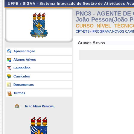
UFPB ›
SIGAA - Sistema Integrado de Gestão de Atividades Ac
PNC3 - AGENTE DE
João Pessoa(João P
CURSO NÍVEL TÉCNIC
CPT-ETS - PROGRAMA NOVOS CAMI
Alunos Ativos
Apresentação
Alunos Ativos
Calendário
Currículos
Documentos
Turmas
Ir ao Menu Principal