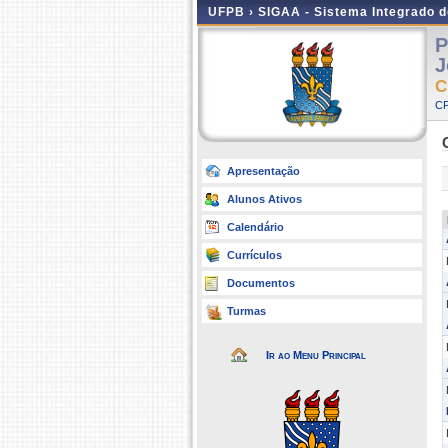
UFPB ›
SIGAA - Sistema Integrado 
P
J
C
C
Apresentação
Alunos Ativos
Calendário
Currículos
Documentos
Turmas
Ir ao Menu Principal