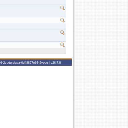
c66-2vpdq.sigaa-6d48877c66-2vpdq |
v26.7.8