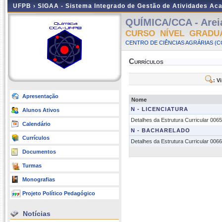
UFPB ›
SIGAA - Sistema Integrado de Gestão de Atividades Ac
QUÍMICA/CCA - Areia
CURSO NÍVEL GRADU
CENTRO DE CIÊNCIAS AGRÁRIAS (CC
Currículos
: V
Apresentação
Nome
N - LICENCIATURA
Alunos Ativos
Detalhes da Estrutura Curricular 006
Calendário
N - BACHARELADO
Currículos
Detalhes da Estrutura Curricular 006
Documentos
Turmas
Monografias
Projeto Político Pedagógico
Notícias