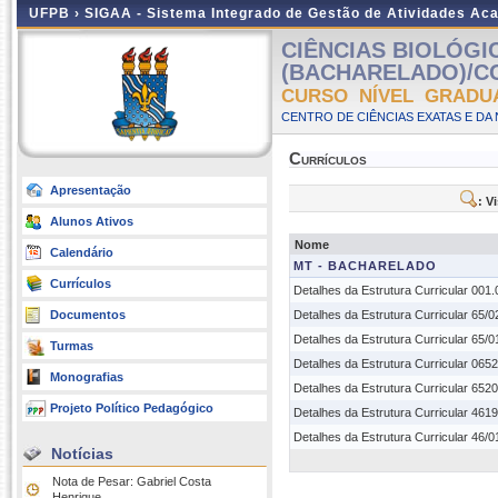
UFPB ›
SIGAA - Sistema Integrado de Gestão de Atividades Ac
CIÊNCIAS BIOLÓGI
(BACHARELADO)/CCE
CURSO NÍVEL GRADU
CENTRO DE CIÊNCIAS EXATAS E DA 
Currículos
Apresentação
: V
Alunos Ativos
Nome
Calendário
MT - BACHARELADO
Currículos
Detalhes da Estrutura Curricular 001
Documentos
Detalhes da Estrutura Curricular 65/
Detalhes da Estrutura Curricular 65/
Turmas
Detalhes da Estrutura Curricular 065
Monografias
Detalhes da Estrutura Curricular 652
Projeto Político Pedagógico
Detalhes da Estrutura Curricular 461
Detalhes da Estrutura Curricular 46/
Notícias
Nota de Pesar: Gabriel Costa
Henrique