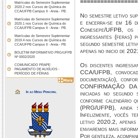
=================
Matrículas do Semestre Suplementar
2020.2 nos Cursos de Química do
CCA/UFPB Campus II - Areia - PB.
No semestre letivo sup
Matrículas do Semestre Suplementar
e encerra-se em 16 
2020.1 nos Cursos de Química do
CCA/UFPB Campus II - Areia - PB.
Conesepe/UFPB, os 
ingressantes (feras) 
Matrículas do Semestre Suplementar
2019.4 nos Cursos de Química do
segundo semestre letiv
CCA/UFPB Campus II - Areia - PB.
apenas no inicio de 202
BOLETIM INFORMATIVO PRG/UFPB
Nº 0002/2020
Os discentes ingressa
COMUNICADO PRAPE:
PAGAMENTO DE AUXÍLIOS -
CCA/UFPB, convocado
PERÍODO DE FÉRIAS
documentação), confo
CONFIRMAÇÃO DA MA
Ir ao Menu Principal
iniciadas no segundo
conforme calendário q
(PRG/UFPB), ainda s
Infelizmente, vocês t
letivo 2020.2, apenas
enviaremos mais inform
Por gentileza, acompan