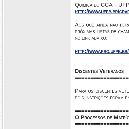
Química do CCA – UFPB
http://www.ufpb.br/gra
Aos que ainda não for
próximas listas de ch
no link abaixo:
http://www.prg.ufpb.br/
=================
Discentes Veteranos
=================
Para os discentes vete
pois instrições foram e
=================
O Processos de Matrí
=================