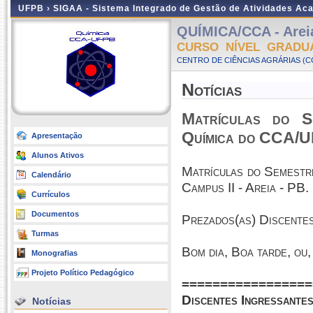
UFPB ›
SIGAA - Sistema Integrado de Gestão de Atividades Ac
QUÍMICA/CCA - Areia
CURSO NÍVEL GRADU
CENTRO DE CIÊNCIAS AGRÁRIAS (CC
Notícias
Matrículas do S
Química do CCA/UF
Apresentação
Alunos Ativos
Matrículas do Semest
Calendário
Campus II - Areia - PB.
Currículos
Documentos
Prezados(as) Discentes
Turmas
Bom dia, Boa tarde, ou,
Monografias
Projeto Político Pedagógico
=================
Discentes Ingressante
Notícias