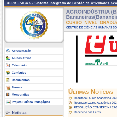
UFPB ›
SIGAA - Sistema Integrado de Gestão de Atividades Ac
AGROINDÚSTRIA (B
Bananeiras(Bananei
CURSO NÍVEL GRADU
CENTRO DE CIÊNCIAS HUMANAS SOC
Apresentação
Alunos Ativos
Calendário
Currículos
Documentos
Turmas
Últimas Notícias
Monografias
Resultado Láurea Acadêmica 202
Projeto Político Pedagógico
Resultado Láurea Acadêmica 202
RESOLUÇÃO CONSEPE N.º 27/
Notícias
Recepção dos Feras