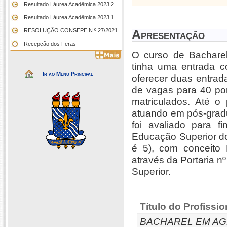
Resultado Láurea Acadêmica 2023.2
Resultado Láurea Acadêmica 2023.1
RESOLUÇÃO CONSEPE N.º 27/2021
Apresentação
Recepção dos Feras
O curso de Bacharela
tinha uma entrada 
Ir ao Menu Principal
oferecer duas entrad
de vagas para 40 por
matriculados. Até o
atuando em pós-grad
foi avaliado para 
Educação Superior do
é 5), com conceito
através da Portaria n
Superior.
Título do Profissio
BACHAREL EM AG