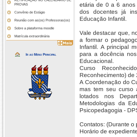
RETIFICAÇÃO NO CALENDÁRIO DE
etária de 0 a 6 ano
PROVAS
dos docentes já in
Convênio de Estágio
Educação Infantil.
Reunião com as(os) Professoras(os)
Sobre a plataforma moodle
Vale destacar que, no
Matrícula extraordinária
a formar o pedagogo
Infantil. A principa
para a docência nos
Ir ao Menu Principal
Educacional.
Curso Reconhecid
Reconhecimento) de 
A Coordenação do Cu
mas tem seu curso 
lotados nos Depa
Metodologias da Ed
Psicopedagogia - D
Contatos: (Durante o
Horário de expediente