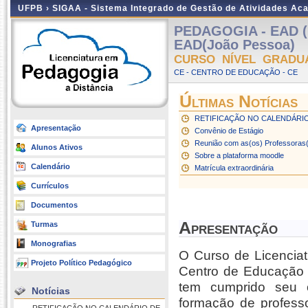
UFPB ›
SIGAA - Sistema Integrado de Gestão de Atividades Ac
PEDAGOGIA - EAD (
EAD(João Pessoa)
CURSO NÍVEL GRADU
CE - CENTRO DE EDUCAÇÃO - CE
Últimas Notícias
RETIFICAÇÃO NO CALENDÁRI
Apresentação
Convênio de Estágio
Reunião com as(os) Professoras
Alunos Ativos
Sobre a plataforma moodle
Calendário
Matrícula extraordinária
Currículos
Documentos
Apresentação
Turmas
Monografias
O Curso de Licenciat
Projeto Político Pedagógico
Centro de Educação
tem cumprido seu o
Notícias
formação de professo