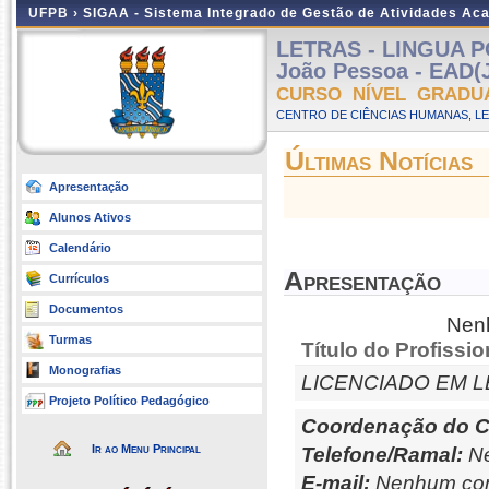
UFPB ›
SIGAA - Sistema Integrado de Gestão de Atividades Ac
LETRAS - LINGUA 
João Pessoa - EAD(
CURSO NÍVEL GRADU
CENTRO DE CIÊNCIAS HUMANAS, LE
Últimas Notícias
Apresentação
Alunos Ativos
Calendário
Apresentação
Currículos
Documentos
Nenh
Turmas
Título do Profissio
Monografias
LICENCIADO EM 
Projeto Político Pedagógico
Coordenação do C
Ir ao Menu Principal
Telefone/Ramal:
Ne
E-mail:
Nenhum con