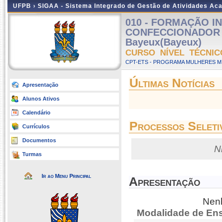
UFPB ›
SIGAA - Sistema Integrado de Gestão de Atividades Ac
010 - FORMAÇÃO IN
CONFECCIONADOR D
Bayeux(Bayeux)
CURSO NÍVEL TÉCNIC
CPT-ETS - PROGRAMA MULHERES MI
Últimas Notícias
Apresentação
Alunos Ativos
Calendário
Processos Seleti
Currículos
Documentos
N
Turmas
Ir ao Menu Principal
Apresentação
Nenh
Modalidade de Ens