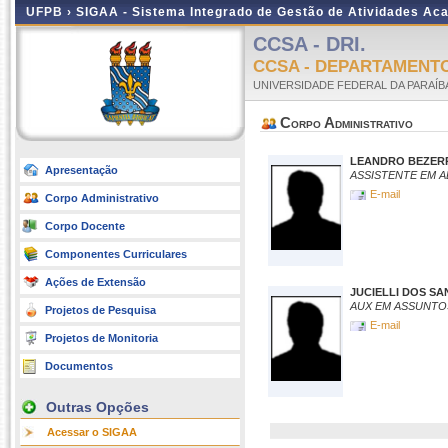
UFPB ›
SIGAA - Sistema Integrado de Gestão de Atividades Ac
CCSA - DRI.
CCSA - DEPARTAMENT
UNIVERSIDADE FEDERAL DA PARAÍB
Corpo Administrativo
LEANDRO BEZER
Apresentação
ASSISTENTE EM 
E-mail
Corpo Administrativo
Corpo Docente
Componentes Curriculares
Ações de Extensão
JUCIELLI DOS S
AUX EM ASSUNTO
Projetos de Pesquisa
E-mail
Projetos de Monitoria
Documentos
Outras Opções
Acessar o SIGAA