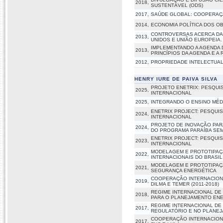
2018,
SUSTENTÁVEL (ODS)
2017,
SAÚDE GLOBAL: COOPERAÇÃ
2014,
ECONOMIA POLÍTICA DOS O
CONTROVERSAS ACERCA DA
2013,
UNIDOS E UNIÃO EUROPEIA.
IMPLEMENTANDO A AGENDA D
2013,
PRINCÍPIOS DA AGENDA E A
2012,
PROPRIEDADE INTELECTUAL
HENRY IURE DE PAIVA SILVA
PROJETO ENETRIX: PESQUI
2025,
INTERNACIONAL
2025,
INTEGRANDO O ENSINO MÉD
ENETRIX PROJECT: PESQUI
2024,
INTERNACIONAL
PROJETO DE INOVAÇÃO PAR
2024,
DO PROGRAMA PARAÍBA SE
ENETRIX PROJECT: PESQUI
2023,
INTERNACIONAL
MODELAGEM E PROTOTIPAÇÃ
2022,
INTERNACIONAIS DO BRASIL
MODELAGEM E PROTOTIPAÇÃ
2021,
SEGURANÇA ENERGÉTICA
COOPERAÇÃO INTERNACIONA
2019,
DILMA E TEMER (2011-2018)
REGIME INTERNACIONAL DE
2018,
PARA O PLANEJAMENTO ENE
REGIME INTERNACIONAL DE
2017,
REGULATÓRIO E NO PLANE
COOPERAÇÃO INTERNACIONA
2017,