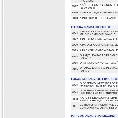
FHC E LULA
ANÁLISE DOS ACORDOS DE 
2017,
(1990-2014)
2016,
A SEGURANÇA ENERGÉTICA 
2013,
A POLÍTICA DE SEGURANÇA
LILIANA RAMALHO FROIO
A PARADIPLOMACIA EM CON
2024,
MEIO DA PARADIPLOMACIA.
2022,
A PARADIPLOMACIA BRASIL
2020,
A PARADIPLOMACIA BRASIL
2019,
A PARADIPLOMACIA BRASIL
O PAPEL DA PARADIPLOMAC
2018,
PARAÍBA
2016,
O IMPACTO DA NORMATIZAÇ
O PAPEL DA PARADIPLOMAC
2015,
PARAÍBA
LUCAS MILANEZ DE LIMA ALM
O DESENVOLVIMENTO LOCAL
2025,
METROPOLITANA DE JOÃO 
O DESENVOLVIMENTO DESIG
2024,
UMA REVISÃO DA LITERATUR
ANÁLISE DE ALGUMAS DIME
2023,
FINANCEIRIZAÇÃO DO FUTE
ESTRUTURA PRODUTIVA E C
2021,
COMPARATIVO DE PAÍSES DA
MARCOS ALAN SHAIKHZADEH 