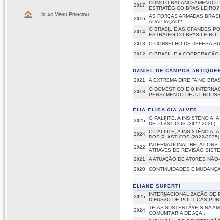
COMO O BALANCEAMENTO DA
2017,
ESTRATÉGICO BRASILEIRO?
Ir ao Menu Principal
AS FORÇAS ARMADAS BRASI
2016,
ADAPTAÇÃO?
O BRASIL E AS GRANDES P
2014,
ESTRATÉGICO BRASILEIRO
2013,
O CONSELHO DE DEFESA SU
2012,
O BRASIL E A COOPERAÇÃO
DANIEL DE CAMPOS ANTIQUE
2021,
A EXTREMA DIREITA NO BR
O DOMÉSTICO E O INTERNAC
2013,
PENSAMENTO DE J.J. ROUS
ELIA ELISA CIA ALVES
O PALPITE, A INSISTÊNCIA
2025,
DE PLÁSTICOS (2022-2026)
O PALPITE, A INSISTÊNCIA
2024,
DOS PLÁSTICOS (2022-2025)
INTERNATIONAL RELATIONS 
2022,
ATRAVÉS DE REVISÃO SISTE
2021,
A ATUAÇÃO DE ATORES NÃO-
2020,
CONTINUIDADES E MUDANÇA
ELIANE SUPERTI
INTERNACIONALIZAÇÃO DE 
2025,
DIFUSÃO DE POLITICAS PÚB
TEIAS SUSTENTÁVEIS NA A
2024,
COMUNITÁRIA DE AÇAÍ.