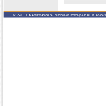
SIGAA | STI - Superintendência de Tecnologia da Informação da UFPB / Coope