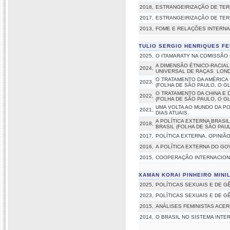
2018,
ESTRANGEIRIZAÇÃO DE TE
2017,
ESTRANGEIRIZAÇÃO DE TE
2013,
FOME E RELAÇÕES INTERNA
TULIO SERGIO HENRIQUES F
2025,
O ITAMARATY NA COMISSÃO 
A DIMENSÃO ÉTNICO-RACIAL
2024,
UNIVERSAL DE RAÇAS  LOND
O TRATAMENTO DA AMÉRICA 
2023,
(FOLHA DE SÃO PAULO, O G
O TRATAMENTO DA CHINA E 
2022,
(FOLHA DE SÃO PAULO, O G
UMA VOLTA AO MUNDO DA POL
2021,
DIAS ATUAIS.
A POLÍTICA EXTERNA BRASI
2018,
BRASIL (FOLHA DE SÃO PAU
2017,
POLÍTICA EXTERNA, OPINIÃ
2016,
A POLÍTICA EXTERNA DO GO
2015,
COOPERAÇÃO INTERNACION
XAMAN KORAI PINHEIRO MINI
2025,
POLÍTICAS SEXUAIS E DE 
2023,
POLÍTICAS SEXUAIS E DE 
2015,
ANÁLISES FEMINISTAS ACE
2014,
O BRASIL NO SISTEMA INT