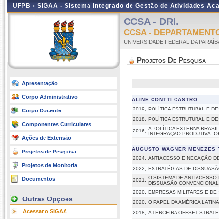
UFPB ›
SIGAA - Sistema Integrado de Gestão de Atividades Ac
CCSA - DRI.
CCSA - DEPARTAMENT
UNIVERSIDADE FEDERAL DA PARAÍB
Projetos De Pesquisa
Apresentação
Corpo Administrativo
ALINE CONTTI CASTRO
2019,
POLÍTICA ESTRUTURAL E D
Corpo Docente
2018,
POLÍTICA ESTRUTURAL E DE
Componentes Curriculares
A POLÍTICA EXTERNA BRASI
2016,
INTEGRAÇÃO PRODUTIVA: OB
Ações de Extensão
AUGUSTO WAGNER MENEZES T
Projetos de Pesquisa
2024,
ANTIACESSO E NEGAÇÃO DE
Projetos de Monitoria
2022,
ESTRATÉGIAS DE DISSUASÃO
O SISTEMA DE ANTIACESSO 
Documentos
2021,
DISSUASÃO CONVENCIONAL:
2020,
EMPRESAS MILITARES E DE
Outras Opções
2020,
O PAPEL DA AMÉRICA LATI
Acessar o SIGAA
2018,
A TERCEIRA OFFSET STRATE