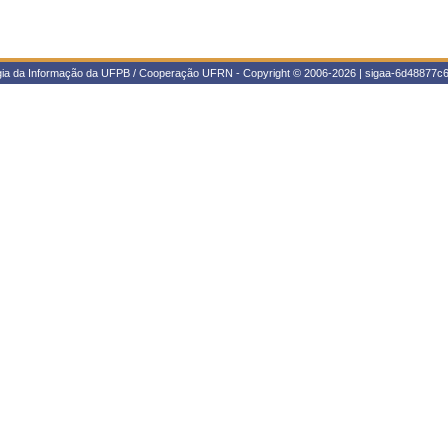
ogia da Informação da UFPB / Cooperação UFRN - Copyright © 2006-2026 | sigaa-6d48877