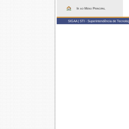
Ir ao Menu Principal
SIGAA | STI - Superintendência de Tecnol