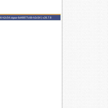
c66-h2c54.sigaa-6d48877c66-h2c54 |
v26.7.8