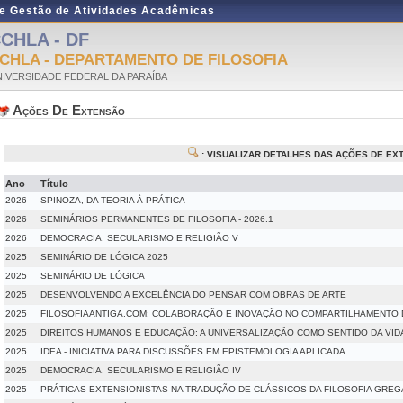
de Gestão de Atividades Acadêmicas
CHLA - DF
CHLA - DEPARTAMENTO DE FILOSOFIA
IVERSIDADE FEDERAL DA PARAÍBA
Ações De Extensão
: VISUALIZAR DETALHES DAS AÇÕES DE E
Ano
Título
2026
SPINOZA, DA TEORIA À PRÁTICA
2026
SEMINÁRIOS PERMANENTES DE FILOSOFIA - 2026.1
2026
DEMOCRACIA, SECULARISMO E RELIGIÃO V
2025
SEMINÁRIO DE LÓGICA 2025
2025
SEMINÁRIO DE LÓGICA
2025
DESENVOLVENDO A EXCELÊNCIA DO PENSAR COM OBRAS DE ARTE
2025
FILOSOFIAANTIGA.COM: COLABORAÇÃO E INOVAÇÃO NO COMPARTILHAMENTO
2025
DIREITOS HUMANOS E EDUCAÇÃO: A UNIVERSALIZAÇÃO COMO SENTIDO DA VID
2025
IDEA - INICIATIVA PARA DISCUSSÕES EM EPISTEMOLOGIA APLICADA
2025
DEMOCRACIA, SECULARISMO E RELIGIÃO IV
2025
PRÁTICAS EXTENSIONISTAS NA TRADUÇÃO DE CLÁSSICOS DA FILOSOFIA GREG