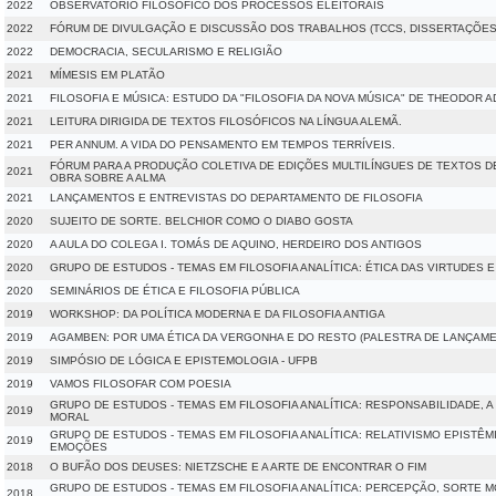
2022
OBSERVATÓRIO FILOSÓFICO DOS PROCESSOS ELEITORAIS
2022
FÓRUM DE DIVULGAÇÃO E DISCUSSÃO DOS TRABALHOS (TCCS, DISSERTAÇÕES 
2022
DEMOCRACIA, SECULARISMO E RELIGIÃO
2021
MÍMESIS EM PLATÃO
2021
FILOSOFIA E MÚSICA: ESTUDO DA "FILOSOFIA DA NOVA MÚSICA" DE THEODOR 
2021
LEITURA DIRIGIDA DE TEXTOS FILOSÓFICOS NA LÍNGUA ALEMÃ.
2021
PER ANNUM. A VIDA DO PENSAMENTO EM TEMPOS TERRÍVEIS.
FÓRUM PARA A PRODUÇÃO COLETIVA DE EDIÇÕES MULTILÍNGUES DE TEXTOS D
2021
OBRA SOBRE A ALMA
2021
LANÇAMENTOS E ENTREVISTAS DO DEPARTAMENTO DE FILOSOFIA
2020
SUJEITO DE SORTE. BELCHIOR COMO O DIABO GOSTA
2020
A AULA DO COLEGA I. TOMÁS DE AQUINO, HERDEIRO DOS ANTIGOS
2020
GRUPO DE ESTUDOS - TEMAS EM FILOSOFIA ANALÍTICA: ÉTICA DAS VIRTUDES 
2020
SEMINÁRIOS DE ÉTICA E FILOSOFIA PÚBLICA
2019
WORKSHOP: DA POLÍTICA MODERNA E DA FILOSOFIA ANTIGA
2019
AGAMBEN: POR UMA ÉTICA DA VERGONHA E DO RESTO (PALESTRA DE LANÇAM
2019
SIMPÓSIO DE LÓGICA E EPISTEMOLOGIA - UFPB
2019
VAMOS FILOSOFAR COM POESIA
GRUPO DE ESTUDOS - TEMAS EM FILOSOFIA ANALÍTICA: RESPONSABILIDADE, 
2019
MORAL
GRUPO DE ESTUDOS - TEMAS EM FILOSOFIA ANALÍTICA: RELATIVISMO EPISTÊM
2019
EMOÇÕES
2018
O BUFÃO DOS DEUSES: NIETZSCHE E A ARTE DE ENCONTRAR O FIM
GRUPO DE ESTUDOS - TEMAS EM FILOSOFIA ANALÍTICA: PERCEPÇÃO, SORTE 
2018