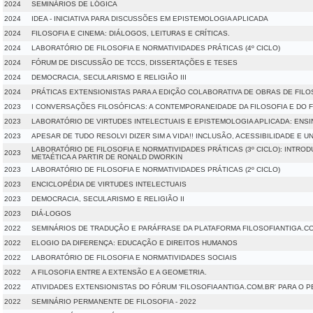
2024
SEMINÁRIOS DE LÓGICA
2024
IDEA - INICIATIVA PARA DISCUSSÕES EM EPISTEMOLOGIA APLICADA
2024
FILOSOFIA E CINEMA: DIÁLOGOS, LEITURAS E CRÍTICAS.
2024
LABORATÓRIO DE FILOSOFIA E NORMATIVIDADES PRÁTICAS (4º CICLO)
2024
FÓRUM DE DISCUSSÃO DE TCCS, DISSERTAÇÕES E TESES
2024
DEMOCRACIA, SECULARISMO E RELIGIÃO III
2024
PRÁTICAS EXTENSIONISTAS PARA A EDIÇÃO COLABORATIVA DE OBRAS DE FILO
2023
I CONVERSAÇÕES FILOSÓFICAS: A CONTEMPORANEIDADE DA FILOSOFIA E DO 
2023
LABORATÓRIO DE VIRTUDES INTELECTUAIS E EPISTEMOLOGIA APLICADA: ENSI
2023
APESAR DE TUDO RESOLVI DIZER SIM A VIDA!! INCLUSÃO, ACESSIBILIDADE E U
LABORATÓRIO DE FILOSOFIA E NORMATIVIDADES PRÁTICAS (3º CICLO): INTRO
2023
METAÉTICA A PARTIR DE RONALD DWORKIN
2023
LABORATÓRIO DE FILOSOFIA E NORMATIVIDADES PRÁTICAS (2º CICLO)
2023
ENCICLOPÉDIA DE VIRTUDES INTELECTUAIS
2023
DEMOCRACIA, SECULARISMO E RELIGIÃO II
2023
DIÁ-LOGOS
2022
SEMINÁRIOS DE TRADUÇÃO E PARÁFRASE DA PLATAFORMA FILOSOFIANTIGA.CO
2022
ELOGIO DA DIFERENÇA: EDUCAÇÃO E DIREITOS HUMANOS
2022
LABORATÓRIO DE FILOSOFIA E NORMATIVIDADES SOCIAIS
2022
A FILOSOFIA ENTRE A EXTENSÃO E A GEOMETRIA.
2022
ATIVIDADES EXTENSIONISTAS DO FÓRUM 'FILOSOFIAANTIGA.COM.BR' PARA O P
2022
SEMINÁRIO PERMANENTE DE FILOSOFIA - 2022