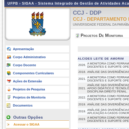
UFPB ›
SIGAA - Sistema Integrado de Gestão de Atividades Ac
CCJ - DDP
CCJ - DEPARTAMENTO 
UNIVERSIDADE FEDERAL DA PARAÍB
Projetos De Monitoria
Apresentação
Corpo Administrativo
ALCIDES LEITE DE AMORIM
A MONITORIA COMO FERRAM
Corpo Docente
2026.
DISCENTES E SUPORTE OPER
2018.
ANÁLISE DAS DIVERGÊNCIAS
Componentes Curriculares
A MONITORIA COMO FERRAM
2021.
DISCENTES E SUPORTE OPER
Ações de Extensão
ANÁLISE DAS DIVERGÊNCIAS
2021.
APOIO DIDÁTICO E TECNOL
Projetos de Pesquisa
DISCIPLINA DIREITO PENAL.
A MONITORIA COMO FERRAM
Projetos de Monitoria
2022.
DISCENTES E SUPORTE OPER
2019.
ANÁLISE DAS DIVERGÊNCIAS
Documentos
ANÁLISE DAS DIVERGÊNCIAS
2019.
APLICAÇÃO A CASOS CONCR
Outras Opções
A MONITORIA COMO FERRAM
2023.
DISCENTES E SUPORTE OPER
Acessar o SIGAA