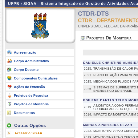
UFPB ›
SIGAA - Sistema Integrado de Gestão de Atividades Ac
CTDR-DTS
CTDR - DEPARTAMENT
UNIVERSIDADE FEDERAL DA PARAÍB
Projetos De Monitoria
Apresentação
Corpo Administrativo
DANIELLE CHRISTINE ALMEID
2025.
TRANSMISSÃO DE CALOR P
Corpo Docente
2021.
PLANO DE AÇÃO PARA MONI
Componentes Curriculares
2025.
MECÂNICA DOS FLUIDOS P
Ações de Extensão
SISTEMAS DE SUPRIMENTO 
2025.
ENERGÉTICO DO BRASIL
Projetos de Pesquisa
EDILENE DANTAS TELES MOR
Projetos de Monitoria
A MONITORIA COMO FERRAM
2019.
CURRICULARES DO DQF E D
Documentos
2019.
IMPACTO DA MONITORIA EM
Outras Opções
MARCIA APARECIDA CEZAR
2022.
MONITORIA PARA O CURSO
Acessar o SIGAA
2019.
MONITORIA PARA O CURSO