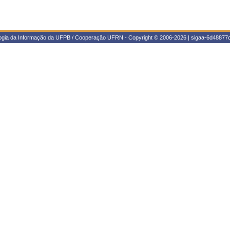
logia da Informação da UFPB / Cooperação UFRN - Copyright © 2006-2026 | sigaa-6d48877c