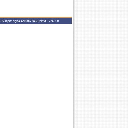
66-nlpxt.sigaa-6d48877c66-nlpxt |
v26.7.8