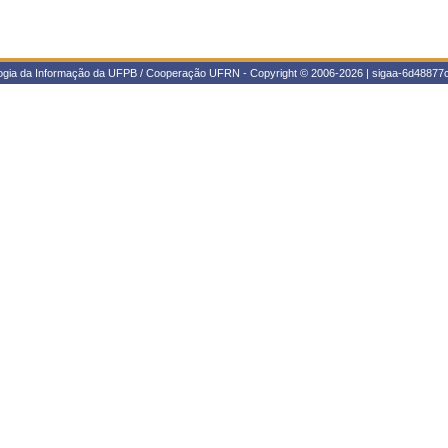
logia da Informação da UFPB / Cooperação UFRN - Copyright © 2006-2026 | sigaa-6d48877c