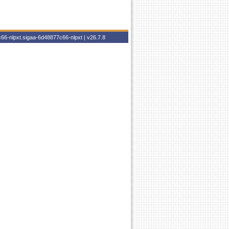
66-nlpxt.sigaa-6d48877c66-nlpxt |
v26.7.8