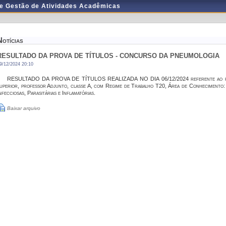
de Gestão de Atividades Acadêmicas
Notícias
RESULTADO DA PROVA DE TÍTULOS - CONCURSO DA PNEUMOLOGIA
9/12/2024 20:10
RESULTADO DA PROVA DE TÍTULOS REALIZADA NO DIA 06/12/2024 referente ao proce
uperior, professor Adjunto, classe A, com Regime de Trabalho T20, Área de Conhecime
nfecciosas, Parasitárias e Inflamatórias.
Baixar arquivo