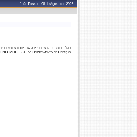
João Pessoa, 08 de Agosto de 2026
sso seletivo para professor do magistério
nto: PNEUMOLOGIA, do Departamento de Doenças