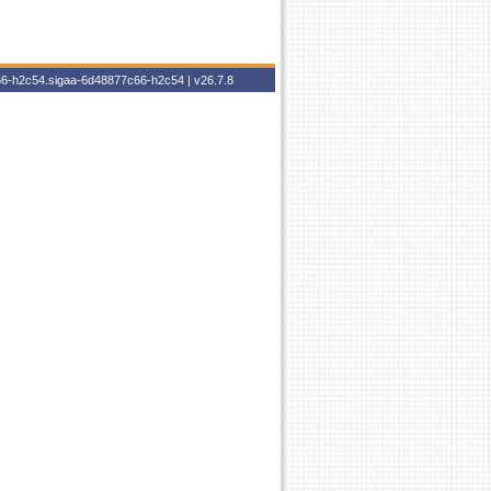
c66-h2c54.sigaa-6d48877c66-h2c54 |
v26.7.8