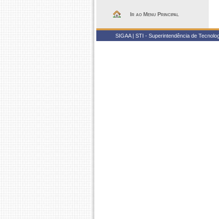
Ir ao Menu Principal
SIGAA | STI - Superintendência de Tecnol