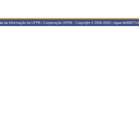
ogia da Informação da UFPB / Cooperação UFRN - Copyright © 2006-2026 | sigaa-6d48877