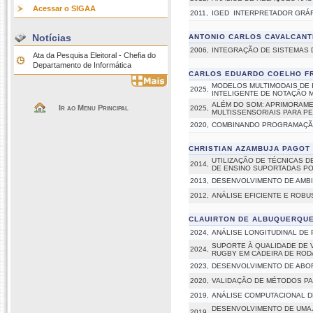
Acessar o SIGAA
2011,
IGED  INTERPRETADOR GR
Notícias
ANTONIO CARLOS CAVALCANT
2006,
INTEGRAÇÃO DE SISTEMAS D
Ata da Pesquisa Eleitoral - Chefia do
Departamento de Informática
CARLOS EDUARDO COELHO FR
MODELOS MULTIMODAIS DE 
2025,
INTELIGENTE DE NOTAÇÃO 
ALÉM DO SOM: APRIMORAME
Ir ao Menu Principal
2025,
MULTISSENSORIAIS PARA P
2020,
COMBINANDO PROGRAMAÇÃO 
CHRISTIAN AZAMBUJA PAGOT
UTILIZAÇÃO DE TÉCNICAS D
2014,
DE ENSINO SUPORTADAS PO
2013,
DESENVOLVIMENTO DE AMBI
2012,
ANÁLISE EFICIENTE E ROBU
CLAUIRTON DE ALBUQUERQUE
2024,
ANÁLISE LONGITUDINAL DE
SUPORTE À QUALIDADE DE V
2024,
RUGBY EM CADEIRA DE ROD
2023,
DESENVOLVIMENTO DE ABOR
2020,
VALIDAÇÃO DE MÉTODOS P
2019,
ANÁLISE COMPUTACIONAL D
DESENVOLVIMENTO DE UMA
2019,