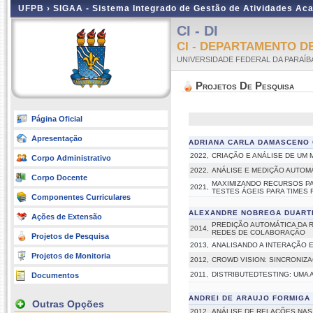
UFPB ›
SIGAA - Sistema Integrado de Gestão de Atividades Ac
CI - DI
CI - DEPARTAMENTO D
UNIVERSIDADE FEDERAL DA PARAÍB
Projetos De Pesquisa
Página Oficial
Apresentação
ADRIANA CARLA DAMASCENO 
2022,
CRIAÇÃO E ANÁLISE DE UM
Corpo Administrativo
2022,
ANÁLISE E MEDIÇÃO AUTOM
Corpo Docente
MAXIMIZANDO RECURSOS P
2021,
TESTES ÁGEIS PARA TIMES
Componentes Curriculares
ALEXANDRE NOBREGA DUART
Ações de Extensão
PREDIÇÃO AUTOMÁTICA DA R
2014,
REDES DE COLABORAÇÃO
Projetos de Pesquisa
2013,
ANALISANDO A INTERAÇÃO 
Projetos de Monitoria
2012,
CROWD VISION: SINCRONIZ
2011,
DISTRIBUTEDTESTING: UMA
Documentos
ANDREI DE ARAUJO FORMIGA
Outras Opções
2012,
ANÁLISE DE RELAÇÕES NAS 