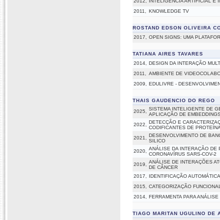
2012,
INTELIGÊNCIA ARTIFICIAL E
2011,
KNOWLEDGE TV
ROSTAND EDSON OLIVEIRA C
2017,
OPEN SIGNS: UMA PLATAFOR
TATIANA AIRES TAVARES
2014,
DESIGN DA INTERAÇÃO MUL
2011,
AMBIENTE DE VIDEOCOLAB
2009,
EDULIVRE - DESENVOLVIME
THAIS GAUDENCIO DO REGO
SISTEMA INTELIGENTE DE 
2025,
APLICAÇÃO DE EMBEDDINGS
DETECÇÃO E CARACTERIZAÇ
2022,
CODIFICANTES DE PROTEÍN
DESENVOLVIMENTO DE BANCO
2021,
SILICO
ANÁLISE DA INTERAÇÃO DE
2020,
CORONAVÍRUS SARS-COV-2
ANÁLISE DE INTERAÇÕES A
2019,
DE CÂNCER
2017,
IDENTIFICAÇÃO AUTOMÁTIC
2015,
CATEGORIZAÇÃO FUNCIONAL
2014,
FERRAMENTA PARA ANÁLISE
TIAGO MARITAN UGULINO DE