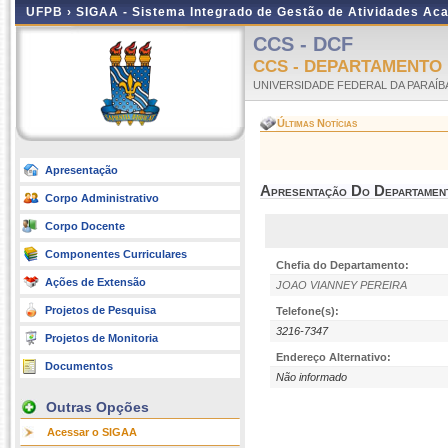
UFPB ›
SIGAA - Sistema Integrado de Gestão de Atividades Ac
CCS - DCF
CCS - DEPARTAMENTO 
UNIVERSIDADE FEDERAL DA PARAÍB
Últimas Notícias
Apresentação
Apresentação Do Departamen
Corpo Administrativo
Corpo Docente
Componentes Curriculares
Chefia do Departamento:
Ações de Extensão
JOAO VIANNEY PEREIRA
Projetos de Pesquisa
Telefone(s):
3216-7347
Projetos de Monitoria
Endereço Alternativo:
Documentos
Não informado
Outras Opções
Acessar o SIGAA