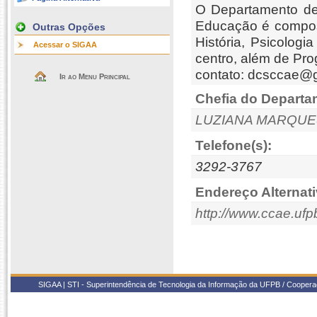
O Departamento de 
Educação é compost
Outras Opções
História, Psicolog
Acessar o SIGAA
centro, além de P
contato: dcsccae@
Ir ao Menu Principal
Chefia do Departa
LUZIANA MARQUE
Telefone(s):
3292-3767
Endereço Alternati
http://www.ccae.ufp
SIGAA | STI - Superintendência de Tecnologia da Informação da UFPB / Coope