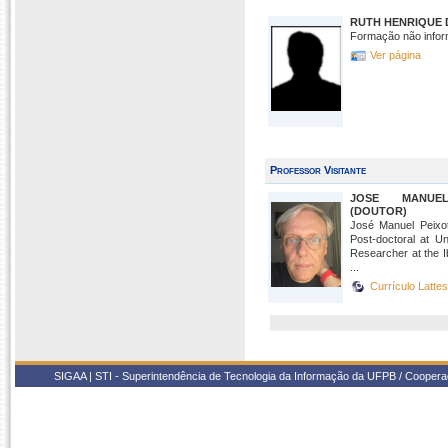
RUTH HENRIQUE 
Formação não infor
Ver página
Professor Visitante
JOSE MANUE
(DOUTOR)
José Manuel Peix
Post-doctoral at Un
Researcher at the I
...
Currículo Latte
SIGAA | STI - Superintendência de Tecnologia da Informação da UFPB / Coope