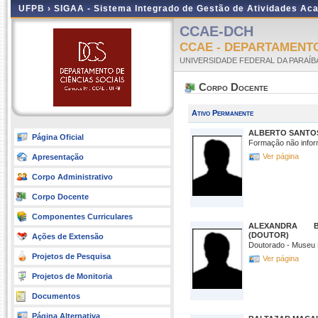
UFPB ›
SIGAA - Sistema Integrado de Gestão de Atividades Ac
CCAE-DCH
CCAE - DEPARTAMENT
UNIVERSIDADE FEDERAL DA PARAÍB
Corpo Docente
Ativo Permanente
ALBERTO SANTO
Página Oficial
Formação não infor
Ver página
Apresentação
Corpo Administrativo
Corpo Docente
Componentes Curriculares
ALEXANDRA 
(DOUTOR)
Ações de Extensão
Doutorado - Museu
Projetos de Pesquisa
Ver página
Projetos de Monitoria
Documentos
Página Alternativa