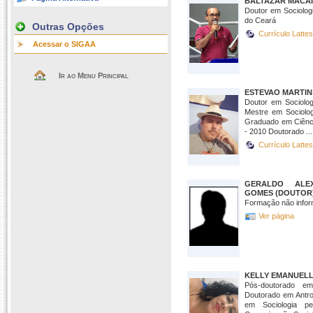
BALTAZAR MACAI
Doutor em Sociolog
do Ceará
Outras Opções
Currículo Latte
Acessar o SIGAA
Ir ao Menu Principal
ESTEVAO MARTIN
Doutor em Sociol
Mestre em Sociol
Graduado em Ciênci
- 2010 Doutorado ...
Currículo Latte
GERALDO ALE
GOMES (DOUTOR
Formação não infor
Ver página
KELLY EMANUELL
Pós-doutorado e
Doutorado em Antro
em Sociologia 