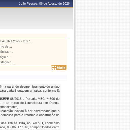
João Pessoa, 06 de Agosto de 2026
TURA 2025 - 2027.
o de ...
ênicas ...
gio e ...
ágio e ...
4, a partir do desmembramento do antigo
ra cada linguagem artística, conforme já
ONSEPE 08/2015 e Portaria MEC nº 306 de
, e ao curso de Licenciatura em Dança.
conhecimento]
Abacatão, devido à cor esverdeada que o
demolido para a reforma e construção de
o das 13h às 19h), no Bloco D, conhecido
o, 03, 06, 17 e 18, compartilhados entre