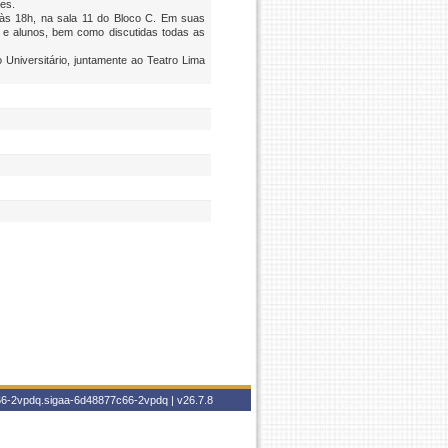
es.
 às 18h, na sala 11 do Bloco C. Em suas
 e alunos, bem como discutidas todas as
Universitário, juntamente ao Teatro Lima
c66-2vpdq.sigaa-6d48877c66-2vpdq |
v26.7.8