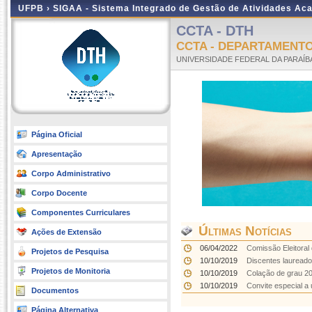
UFPB ›
SIGAA - Sistema Integrado de Gestão de Atividades Ac
CCTA - DTH
CCTA - DEPARTAMENTO
UNIVERSIDADE FEDERAL DA PARAÍB
Página Oficial
Apresentação
Corpo Administrativo
Corpo Docente
Componentes Curriculares
Últimas Notícias
Ações de Extensão
06/04/2022
Comissão Eleitoral 
Projetos de Pesquisa
10/10/2019
Discentes lauread
Projetos de Monitoria
10/10/2019
Colação de grau 2
10/10/2019
Convite especial 
Documentos
Página Alternativa