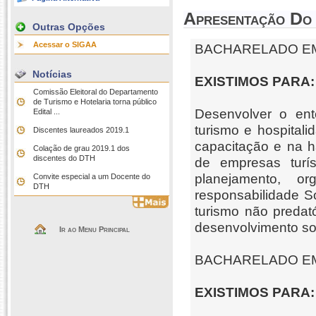
Apresentação Do
Outras Opções
Acessar o SIGAA
BACHARELADO E
Notícias
EXISTIMOS PARA:
Comissão Eleitoral do Departamento
de Turismo e Hotelaria torna público
Desenvolver o ent
Edital ...
turismo e hospital
Discentes laureados 2019.1
capacitação e na ha
Colação de grau 2019.1 dos
discentes do DTH
de empresas turís
planejamento, o
Convite especial a um Docente do
DTH
responsabilidade S
turismo não predat
desenvolvimento so
Ir ao Menu Principal
BACHARELADO E
EXISTIMOS PARA: