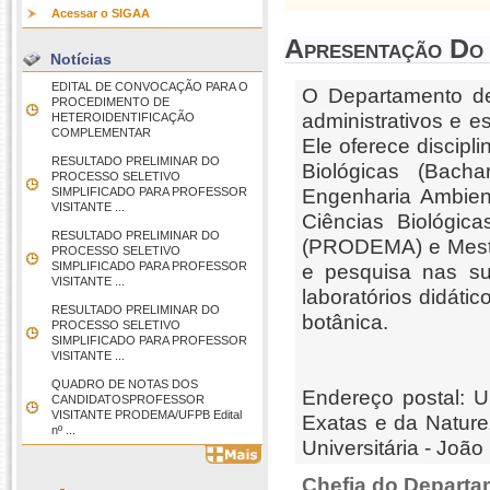
Acessar o SIGAA
Apresentação Do
Notícias
EDITAL DE CONVOCAÇÃO PARA O
O Departamento de 
PROCEDIMENTO DE
administrativos e e
HETEROIDENTIFICAÇÃO
COMPLEMENTAR
Ele oferece discipl
RESULTADO PRELIMINAR DO
Biológicas (Bacha
PROCESSO SELETIVO
SIMPLIFICADO PARA PROFESSOR
Engenharia Ambien
VISITANTE ...
Ciências Biológic
RESULTADO PRELIMINAR DO
(PRODEMA) e Mestr
PROCESSO SELETIVO
SIMPLIFICADO PARA PROFESSOR
e pesquisa nas su
VISITANTE ...
laboratórios didáti
RESULTADO PRELIMINAR DO
botânica.
PROCESSO SELETIVO
SIMPLIFICADO PARA PROFESSOR
VISITANTE ...
QUADRO DE NOTAS DOS
Endereço postal: U
CANDIDATOSPROFESSOR
VISITANTE PRODEMA/UFPB Edital
Exatas e da Nature
nº ...
Universitária - Joã
Chefia do Departa