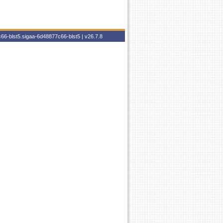
66-blst5.sigaa-6d48877c66-blst5 |
v26.7.8