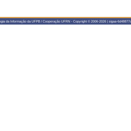
logia da Informação da UFPB / Cooperação UFRN - Copyright © 2006-2026 | sigaa-6d48877c