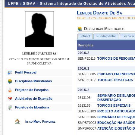
UFPB ›
SIGAA - Sistema Integrado de Gestão de Atividades Ac
Lenilde Duarte De Sa
DESC - CCS - DEPARTAMENTO DE 
Disciplinas Ministradas
Infantil
Fundamental
Técnico
Disciplina
2016.2
LENILDE DUARTE DE SA
SENFE0113
TÓPICOS DE PESQUIS
CCS - DEPARTAMENTO DE ENFERMAGEM EM
SAÚDE COLETIVA
2016.1
Perfil Pessoal
SENFE0085
CUIDADO EM ENFERM
SENFE0112
TÓPICOS TEMÁTICOS
Disciplinas Ministradas
Projetos de Pesquisa
2015.2
SEMINÁRIO DE ELABO
1613106
Atividades de Extensão
DISSERTAÇÃO
1613153
TÓPICOS ESPECIAIS
Projetos de Monitoria
SENFE0103
PROJETO ARTICULADO
SENFE0105
SEMINÁRIO DE PESQUI
Ir ao Menu Principal
SMPSF0003
EDUCAÇÃO NA SAÚDE 
SMPSF0007
ATENÇÃO E GESTÃO 