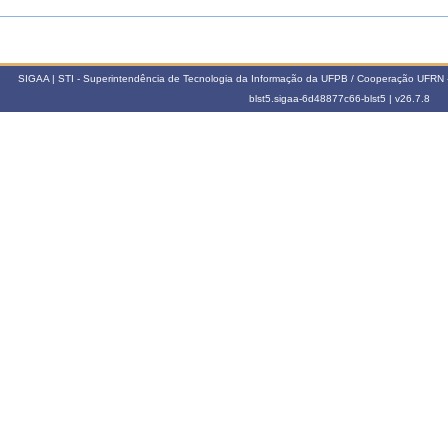
SIGAA | STI - Superintendência de Tecnologia da Informação da UFPB / Cooperação UFRN 
blst5.sigaa-6d48877c66-blst5 |
v26.7.8