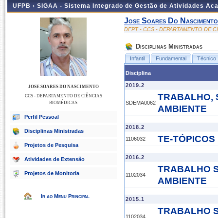
UFPB ›
SIGAA - Sistema Integrado de Gestão de Atividades Ac
Jose Soares Do Nascimento
DFPT - CCS - DEPARTAMENTO DE C
Disciplinas Ministradas
Infantil
Fundamental
Técnico
Disciplina
2019.2
JOSE SOARES DO NASCIMENTO
TRABALHO, 
CCS - DEPARTAMENTO DE CIÊNCIAS
SDEMA0062
BIOMÉDICAS
AMBIENTE
Perfil Pessoal
2018.2
Disciplinas Ministradas
TE-TÓPICOS 
1106032
Projetos de Pesquisa
2016.2
Atividades de Extensão
TRABALHO S
Projetos de Monitoria
1102034
AMBIENTE
Ir ao Menu Principal
2015.1
TRABALHO S
1102034