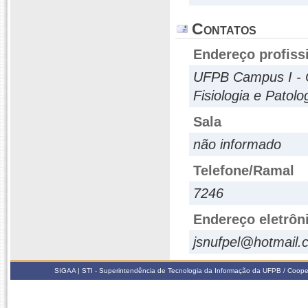
Contatos
Endereço profiss
UFPB Campus I - C
Fisiologia e Patolo
Sala
não informado
Telefone/Ramal
7246
Endereço eletrôn
jsnufpel@hotmail.
SIGAA | STI - Superintendência de Tecnologia da Informação da UFPB / Coope