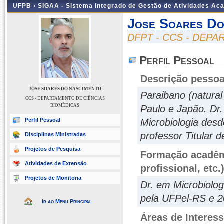
UFPB ›
SIGAA - Sistema Integrado de Gestão de Atividades Ac
Jose Soares Do
DFPT - CCS - DEP
Perfil Pessoal
Descrição pessoa
JOSE SOARES DO NASCIMENTO
Paraibano (natural
CCS - DEPARTAMENTO DE CIÊNCIAS
BIOMÉDICAS
Paulo e Japão. Dr
Perfil Pessoal
Microbiologia des
professor Titular 
Disciplinas Ministradas
Projetos de Pesquisa
Formação acadêmi
Atividades de Extensão
profissional, etc.
Projetos de Monitoria
Dr. em Microbiolo
pela UFPel-RS e 
Ir ao Menu Principal
Áreas de Interes