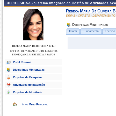
UFPB ›
SIGAA - Sistema Integrado de Gestão de Atividades Ac
Rebeka Maria De Oliveira B
DRPAS - CPT-ETS - DEPARTAMENTO
Disciplinas Ministradas
Infantil
Fundamental
Técnico
REBEKA MARIA DE OLIVEIRA BELO
CPT-ETS - DEPARTAMENTO DE REGISTRO,
PROMOÇÃO E ASSISTÊNCIA À SAÚDE
Perfil Pessoal
Disciplinas Ministradas
Projetos de Pesquisa
Atividades de Extensão
Projetos de Monitoria
Ir ao Menu Principal