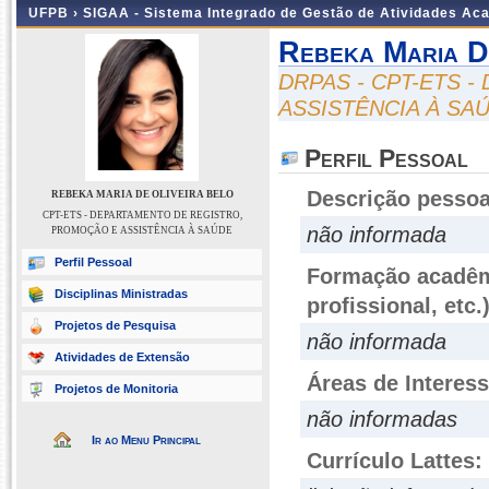
UFPB ›
SIGAA - Sistema Integrado de Gestão de Atividades Ac
Rebeka Maria D
DRPAS - CPT-ETS 
ASSISTÊNCIA À SA
Perfil Pessoal
Descrição pessoa
REBEKA MARIA DE OLIVEIRA BELO
CPT-ETS - DEPARTAMENTO DE REGISTRO,
não informada
PROMOÇÃO E ASSISTÊNCIA À SAÚDE
Perfil Pessoal
Formação acadêmi
Disciplinas Ministradas
profissional, etc.
Projetos de Pesquisa
não informada
Atividades de Extensão
Áreas de Interes
Projetos de Monitoria
não informadas
Ir ao Menu Principal
Currículo Lattes: