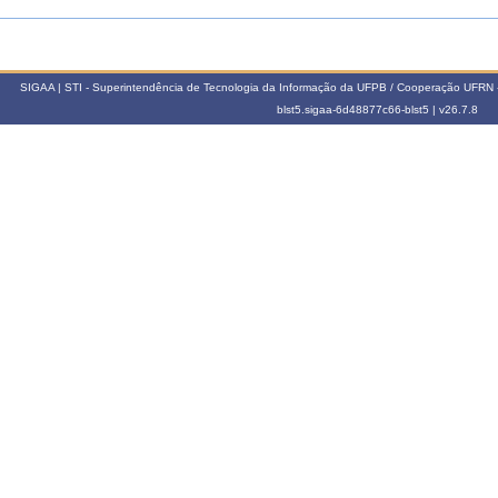
SIGAA | STI - Superintendência de Tecnologia da Informação da UFPB / Cooperação UFRN 
blst5.sigaa-6d48877c66-blst5 |
v26.7.8