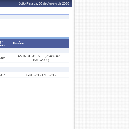
João Pessoa, 06 de Agosto de 2026
ga
Horário
ria
6M45 3T2345 6T1 (28/08/2026 -
30h
16/10/2026)
37h
17M12345 17T12345