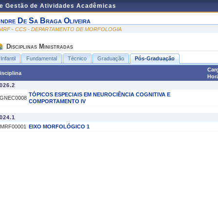
de Gestão de Atividades Acadêmicas
ndre De Sa Braga Oliveira
MRF - CCS - DEPARTAMENTO DE MORFOLOGIA
Disciplinas Ministradas
Infantil
Fundamental
Técnico
Graduação
Pós-Graduação
Car
isciplina
Horá
026.2
TÓPICOS ESPECIAIS EM NEUROCIÊNCIA COGNITIVA E
GNEC0008
COMPORTAMENTO IV
024.1
MRF00001
EIXO MORFOLÓGICO 1