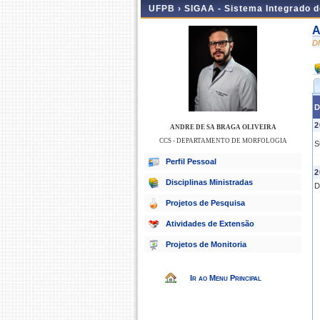
UFPB ›
SIGAA - Sistema Integrado 
A
D
D
2
ANDRE DE SA BRAGA OLIVEIRA
CCS - DEPARTAMENTO DE MORFOLOGIA
S
Perfil Pessoal
2
Disciplinas Ministradas
D
Projetos de Pesquisa
Atividades de Extensão
Projetos de Monitoria
Ir ao Menu Principal