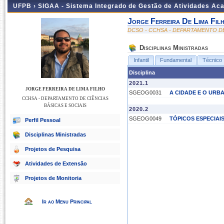
UFPB ›
SIGAA - Sistema Integrado de Gestão de Atividades Ac
Jorge Ferreira De Lima Fil
DCSO - CCHSA - DEPARTAMENTO DE
Disciplinas Ministradas
Infantil
Fundamental
Técnico
Disciplina
2021.1
JORGE FERREIRA DE LIMA FILHO
SGEOG0031
A CIDADE E O URB
CCHSA - DEPARTAMENTO DE CIÊNCIAS
BÁSICAS E SOCIAIS
2020.2
SGEOG0049
TÓPICOS ESPECIAI
Perfil Pessoal
Disciplinas Ministradas
Projetos de Pesquisa
Atividades de Extensão
Projetos de Monitoria
Ir ao Menu Principal