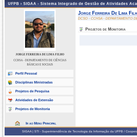
UFPB ›
SIGAA - Sistema Integrado de Gestão de Atividades Ac
Jorge Ferreira De Lima Fil
DCSO - CCHSA - DEPARTAMENTO DE
Projetos de Monitoria
JORGE FERREIRA DE LIMA FILHO
CCHSA - DEPARTAMENTO DE CIÊNCIAS
BÁSICAS E SOCIAIS
Perfil Pessoal
Disciplinas Ministradas
Projetos de Pesquisa
Atividades de Extensão
Projetos de Monitoria
Ir ao Menu Principal
SIGAA | STI - Superintendência de Tecnologia da Informação da UFPB / Coope