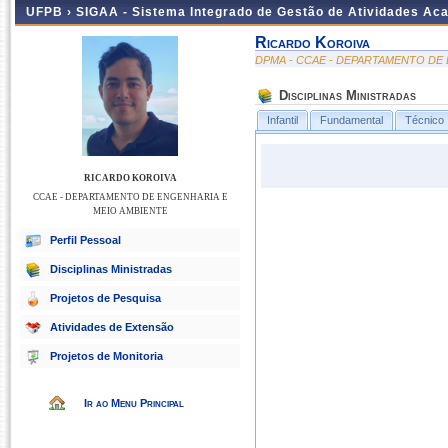
UFPB ›
SIGAA - Sistema Integrado de Gestão de Atividades Ac
Ricardo Koroiva
DPMA - CCAE - DEPARTAMENTO DE
Disciplinas Ministradas
Infantil
Fundamental
Técnico
RICARDO KOROIVA
CCAE - DEPARTAMENTO DE ENGENHARIA E
MEIO AMBIENTE
Perfil Pessoal
Disciplinas Ministradas
Projetos de Pesquisa
Atividades de Extensão
Projetos de Monitoria
Ir ao Menu Principal