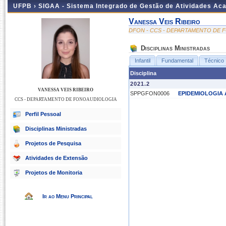
UFPB ›
SIGAA - Sistema Integrado de Gestão de Atividades Ac
Vanessa Veis Ribeiro
DFON - CCS - DEPARTAMENTO DE
Disciplinas Ministradas
Infantil
Fundamental
Técnico
Disciplina
2021.2
VANESSA VEIS RIBEIRO
SPPGFON0006
EPIDEMIOLOGIA
CCS - DEPARTAMENTO DE FONOAUDIOLOGIA
Perfil Pessoal
Disciplinas Ministradas
Projetos de Pesquisa
Atividades de Extensão
Projetos de Monitoria
Ir ao Menu Principal