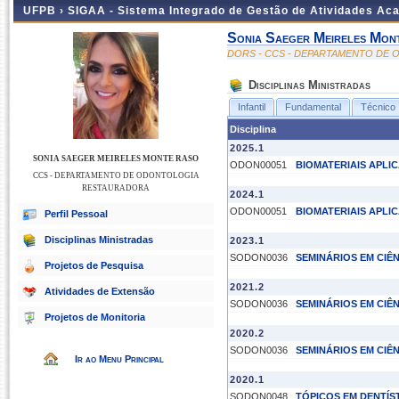
UFPB ›
SIGAA - Sistema Integrado de Gestão de Atividades Ac
Sonia Saeger Meireles Mon
DORS - CCS - DEPARTAMENTO DE
Disciplinas Ministradas
Infantil
Fundamental
Técnico
Disciplina
2025.1
SONIA SAEGER MEIRELES MONTE RASO
ODON00051
BIOMATERIAIS APLI
CCS - DEPARTAMENTO DE ODONTOLOGIA
RESTAURADORA
2024.1
ODON00051
BIOMATERIAIS APLI
Perfil Pessoal
Disciplinas Ministradas
2023.1
SODON0036
SEMINÁRIOS EM CI
Projetos de Pesquisa
2021.2
Atividades de Extensão
SODON0036
SEMINÁRIOS EM CI
Projetos de Monitoria
2020.2
SODON0036
SEMINÁRIOS EM CI
Ir ao Menu Principal
2020.1
SODON0048
TÓPICOS EM DENTÍS