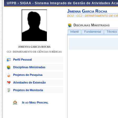
UFPB ›
SIGAA - Sistema Integrado de Gestão de Atividades Ac
Jimenna Garcia Rocha
DCIJ - CCJ - DEPARTAMENTO DE CI
Disciplinas Ministradas
Infantil
Fundamental
Técnico
JIMENNA GARCIA ROCHA
CCJ - DEPARTAMENTO DE CIÊNCIAS JURÍDICAS
Perfil Pessoal
Disciplinas Ministradas
Projetos de Pesquisa
Atividades de Extensão
Projetos de Monitoria
Ir ao Menu Principal