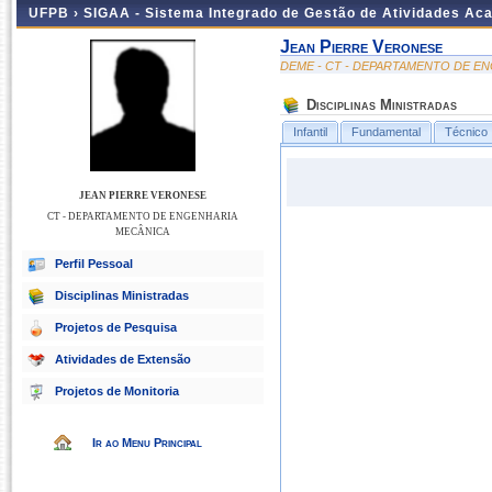
UFPB ›
SIGAA - Sistema Integrado de Gestão de Atividades Ac
Jean Pierre Veronese
DEME - CT - DEPARTAMENTO DE E
Disciplinas Ministradas
Infantil
Fundamental
Técnico
JEAN PIERRE VERONESE
CT - DEPARTAMENTO DE ENGENHARIA
MECÂNICA
Perfil Pessoal
Disciplinas Ministradas
Projetos de Pesquisa
Atividades de Extensão
Projetos de Monitoria
Ir ao Menu Principal