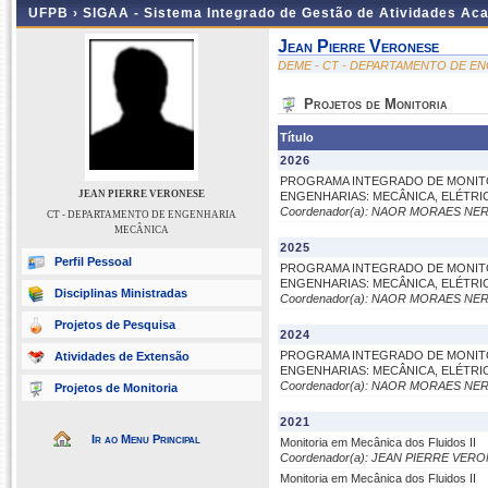
UFPB ›
SIGAA - Sistema Integrado de Gestão de Atividades Ac
Jean Pierre Veronese
DEME - CT - DEPARTAMENTO DE E
Projetos de Monitoria
Título
2026
PROGRAMA INTEGRADO DE MONITOR
JEAN PIERRE VERONESE
ENGENHARIAS: MECÂNICA, ELÉTRI
Coordenador(a): NAOR MORAES NER
CT - DEPARTAMENTO DE ENGENHARIA
MECÂNICA
2025
Perfil Pessoal
PROGRAMA INTEGRADO DE MONITOR
ENGENHARIAS: MECÂNICA, ELÉTRI
Disciplinas Ministradas
Coordenador(a): NAOR MORAES NER
Projetos de Pesquisa
2024
PROGRAMA INTEGRADO DE MONITOR
Atividades de Extensão
ENGENHARIAS: MECÂNICA, ELÉTRI
Coordenador(a): NAOR MORAES NER
Projetos de Monitoria
2021
Ir ao Menu Principal
Monitoria em Mecânica dos Fluidos II
Coordenador(a): JEAN PIERRE VER
Monitoria em Mecânica dos Fluidos II