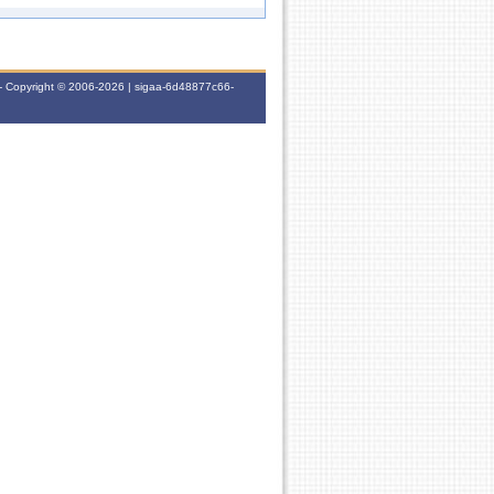
60h
24M23
- Copyright © 2006-2026 | sigaa-6d48877c66-
60h
24T34
60h
7T3456
60h
6T3456
60h
7M2345
60h
24T34
60h
24M23
60h
46T56