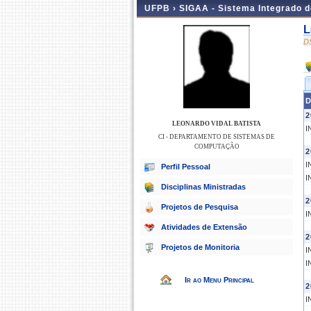
UFPB ›
SIGAA - Sistema Integrado 
L
D
D
2
LEONARDO VIDAL BATISTA
I
CI - DEPARTAMENTO DE SISTEMAS DE
COMPUTAÇÃO
2
I
Perfil Pessoal
I
Disciplinas Ministradas
2
Projetos de Pesquisa
I
Atividades de Extensão
2
Projetos de Monitoria
I
I
Ir ao Menu Principal
2
I