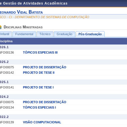
de Gestão de Atividades Acadêmicas
eonardo Vidal Batista
SCO - CI - DEPARTAMENTO DE SISTEMAS DE COMPUTAÇÃO
Disciplinas Ministradas
Infantil
Fundamental
Técnico
Graduação
Pós-Graduação
isciplina
026.1
NFO00136
TÓPICOS ESPECIAIS III
025.2
NFO00075
PROJETO DE DISSERTAÇÃO
NFO00142
PROJETO DE TESE II
025.1
NFO00141
PROJETO DE TESE I
024.2
NFO00075
PROJETO DE DISSERTAÇÃO
NFO00134
TÓPICOS ESPECIAIS I
022.2
NFO00139
VISÃO COMPUTACIONAL