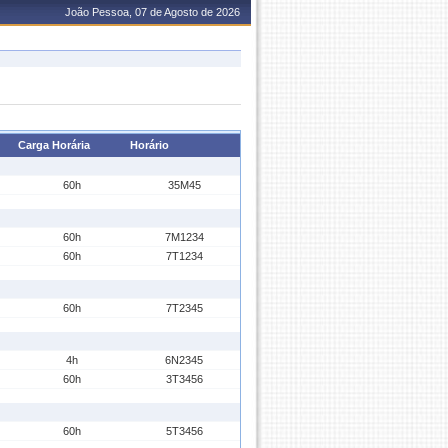
João Pessoa, 07 de Agosto de 2026
Carga Horária
Horário
60h
35M45
60h
7M1234
60h
7T1234
60h
7T2345
4h
6N2345
60h
3T3456
60h
5T3456