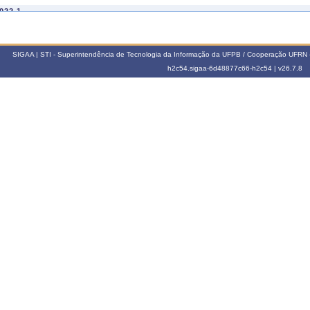
022.1
107153
PROCESSAMENTO DIGITAL DE IMAGENS
021.1
SIGAA | STI - Superintendência de Tecnologia da Informação da UFPB / Cooperação UFRN 
107153
PROCESSAMENTO DIGITAL DE IMAGENS
h2c54.sigaa-6d48877c66-h2c54 |
v26.7.8
017.1
107060
TOPICO ESP EM PROC DE SIN E SIST GRAF I
016.2
107106
TÓPICOS ESPECIAIS EM SINAIS I
016.1
107153
PROCESSAMENTO DIGITAL DE IMAGENS
015.2
107130
TÓPICOS ESPECIAIS EM SISTEMAS GRÁFICOS II
015.1
107153
PROCESSAMENTO DIGITAL DE IMAGENS
014.2
107106
TÓPICOS ESPECIAIS EM SINAIS I
013.2