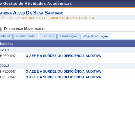
de Gestão de Atividades Acadêmicas
andra Alves Da Silva Santiago
HPE - CE - DEPARTAMENTO DE HABILITAÇÃO PEDAGÓGICA
Disciplinas Ministradas
Infantil
Fundamental
Técnico
Graduação
Pós-Graduação
isciplina
023.1
HPE00047
O AEE E A SURDEZ OU DEFICIÊNCIA AUDITIVA
022.2
HPE00047
O AEE E A SURDEZ OU DEFICIÊNCIA AUDITIVA
HPE00047
O AEE E A SURDEZ OU DEFICIÊNCIA AUDITIVA