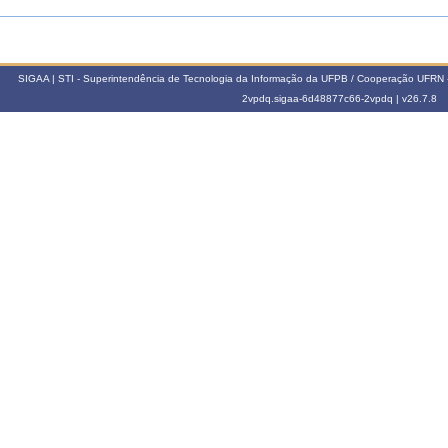
SIGAA | STI - Superintendência de Tecnologia da Informação da UFPB / Cooperação UFRN 
2vpdq.sigaa-6d48877c66-2vpdq |
v26.7.8