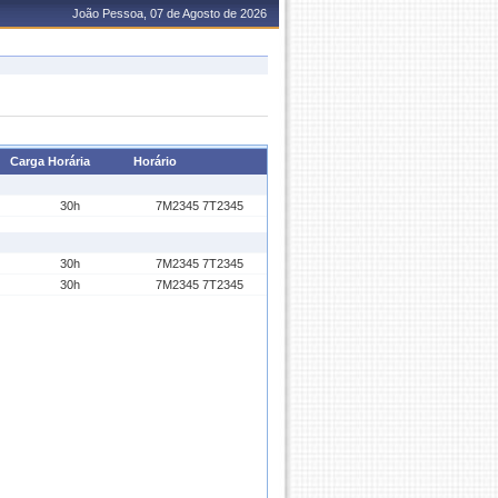
João Pessoa, 07 de Agosto de 2026
Carga Horária
Horário
30h
7M2345 7T2345
30h
7M2345 7T2345
30h
7M2345 7T2345