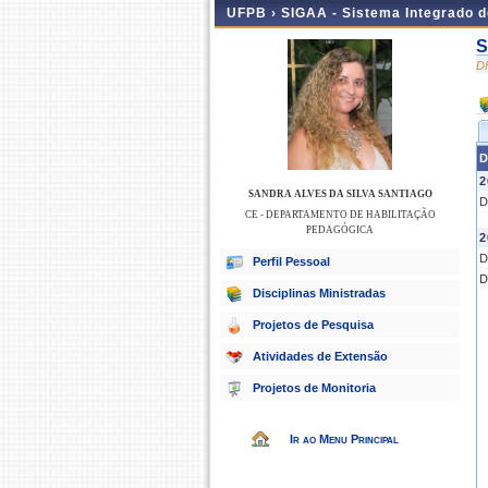
UFPB ›
SIGAA - Sistema Integrado 
S
D
D
2
SANDRA ALVES DA SILVA SANTIAGO
D
CE - DEPARTAMENTO DE HABILITAÇÃO
PEDAGÓGICA
2
D
Perfil Pessoal
D
Disciplinas Ministradas
Projetos de Pesquisa
Atividades de Extensão
Projetos de Monitoria
Ir ao Menu Principal