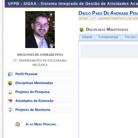
UFPB ›
SIGAA - Sistema Integrado de Gestão de Atividades Ac
Diego Paes De Andrade Pen
DEME - CT - DEPARTAMENTO DE E
Disciplinas Ministradas
Infantil
Fundamental
Técnico
DIEGO PAES DE ANDRADE PENA
CT - DEPARTAMENTO DE ENGENHARIA
MECÂNICA
Perfil Pessoal
Disciplinas Ministradas
Projetos de Pesquisa
Atividades de Extensão
Projetos de Monitoria
Ir ao Menu Principal