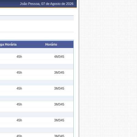
João Pessoa, 07 de Agosto de 2026
ga Horária
Horário
45h
4M345
45h
3M345
45h
3M345
45h
3M345
45h
3M345
45h
3M345