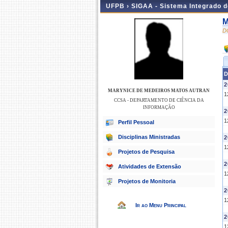
UFPB ›
SIGAA - Sistema Integrado 
M
D
D
2
MARYNICE DE MEDEIROS MATOS AUTRAN
1
CCSA - DEPARTAMENTO DE CIÊNCIA DA
INFORMAÇÃO
2
1
Perfil Pessoal
Disciplinas Ministradas
2
1
Projetos de Pesquisa
2
Atividades de Extensão
1
Projetos de Monitoria
2
1
Ir ao Menu Principal
2
1