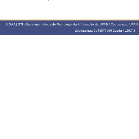
017.2
203106
COMUNICAÇÃO CIENTÍFICA
SIGAA | STI - Superintendência de Tecnologia da Informação da UFPB / Cooperação UFRN 
2vpdq.sigaa-6d48877c66-2vpdq |
v26.7.8