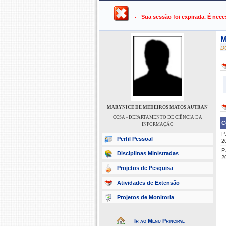
UFPB ›
SIGAA - Sistema Integrado 
Sua sessão foi expirada. É nece
M
D
MARYNICE DE MEDEIROS MATOS AUTRAN
CCSA - DEPARTAMENTO DE CIÊNCIA DA
C
INFORMAÇÃO
P
Perfil Pessoal
2
P
Disciplinas Ministradas
2
Projetos de Pesquisa
Atividades de Extensão
Projetos de Monitoria
Ir ao Menu Principal