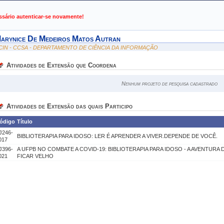
de Gestão de Atividades Acadêmicas
ssário autenticar-se novamente!
arynice De Medeiros Matos Autran
CIN - CCSA - DEPARTAMENTO DE CIÊNCIA DA INFORMAÇÃO
Atividades de Extensão que Coordena
Nenhum projeto de pesquisa cadastrado
Atividades de Extensão das quais Participo
ódigo
Título
J246-
BIBLIOTERAPIA PARA IDOSO: LER É APRENDER A VIVER.DEPENDE DE VOCÊ.
017
J396-
A UFPB NO COMBATE A COVID-19: BIBLIOTERAPIA PARA IDOSO - A AVENTURA
021
FICAR VELHO