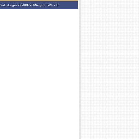
-nlpxt.sigaa-6d48877c66-nlpxt |
v26.7.8