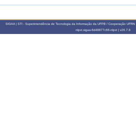
SIGAA | STI - Superintendência de Tecnologia da Informação da UFPB / Cooperação UFRN 
nlpxt.sigaa-6d48877c66-nlpxt |
v26.7.8