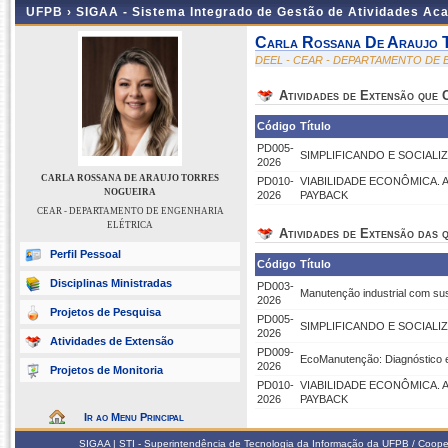
UFPB ›
SIGAA - Sistema Integrado de Gestão de Atividades Ac
Carla Rossana De Araujo 
DEEL - CEAR - DEPARTAMENTO DE
Atividades de Extensão que
Código
Título
PD005-
SIMPLIFICANDO E SOCIALIZ
2026
CARLA ROSSANA DE ARAUJO TORRES
PD010-
VIABILIDADE ECONÔMICA. 
NOGUEIRA
2026
PAYBACK
CEAR - DEPARTAMENTO DE ENGENHARIA
ELÉTRICA
Atividades de Extensão das q
Perfil Pessoal
Código
Título
Disciplinas Ministradas
PD003-
Manutenção industrial com sus
2026
Projetos de Pesquisa
PD005-
SIMPLIFICANDO E SOCIALIZ
2026
Atividades de Extensão
PD009-
EcoManutenção: Diagnóstico e
2026
Projetos de Monitoria
PD010-
VIABILIDADE ECONÔMICA. 
2026
PAYBACK
Ir ao Menu Principal
SIGAA | STI - Superintendência de Tecnologia da Informação da UFPB / Coope