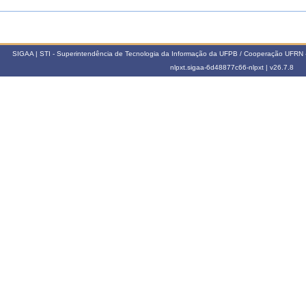
SIGAA | STI - Superintendência de Tecnologia da Informação da UFPB / Cooperação UFRN 
nlpxt.sigaa-6d48877c66-nlpxt |
v26.7.8