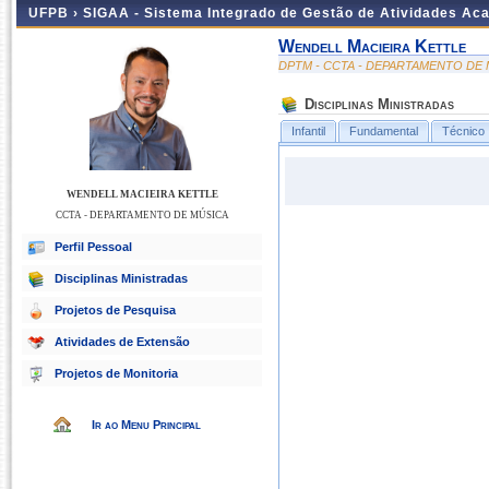
UFPB ›
SIGAA - Sistema Integrado de Gestão de Atividades Ac
Wendell Macieira Kettle
DPTM - CCTA - DEPARTAMENTO DE
Disciplinas Ministradas
Infantil
Fundamental
Técnico
WENDELL MACIEIRA KETTLE
CCTA - DEPARTAMENTO DE MÚSICA
Perfil Pessoal
Disciplinas Ministradas
Projetos de Pesquisa
Atividades de Extensão
Projetos de Monitoria
Ir ao Menu Principal